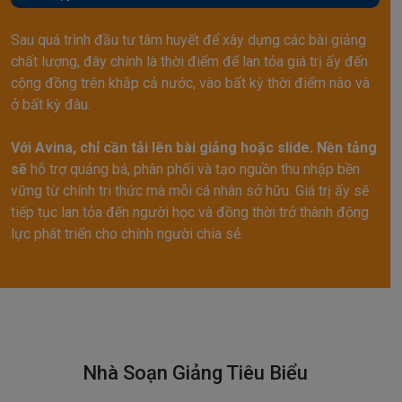
Sau quá trình đầu tư tâm huyết để xây dựng các bài giảng
chất lượng, đây chính là thời điểm để lan tỏa giá trị ấy đến
cộng đồng trên khắp cả nước, vào bất kỳ thời điểm nào
và
ở bất kỳ đâu.
Với Avina, chỉ cần tải lên bài giảng hoặc slide. Nền tảng
sẽ
hỗ trợ quảng bá, phân phối và tạo nguồn thu nhập bền
vững
từ chính tri thức mà mỗi cá nhân sở hữu. Giá trị ấy sẽ
tiếp
tục lan tỏa đến người học và đồng thời trở thành động
lực
phát triển cho chính người chia sẻ.
Nhà Soạn Giảng Tiêu Biểu