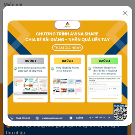
Miễn phí
Game sóc nâu
Việt Hương
5,0
3,62K
292
Miễn phí
CHIA SẺ TRI THỨC - NHẬN GIÁ TRỊ XỨNG
ĐÁNG
Lựa chọn hàng đầu giúp bạn nâng tầm kỹ năng &
thu nhập