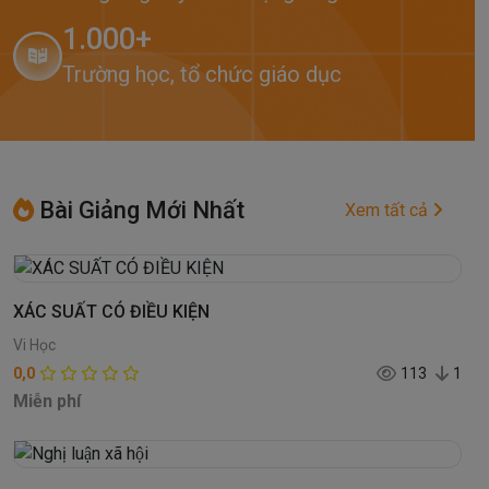
1.000+
Trường học, tổ chức giáo dục
Bài Giảng Mới Nhất
Xem tất cả
XÁC SUẤT CÓ ĐIỀU KIỆN
Vi Học
0,0
113
1
Miễn phí