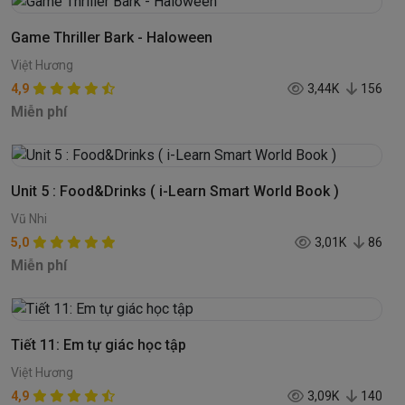
Game Thriller Bark - Haloween
Việt Hương
4,9
3,44K
156
Miễn phí
Unit 5 : Food&Drinks ( i-Learn Smart World Book )
Vũ Nhi
5,0
3,01K
86
Miễn phí
Tiết 11: Em tự giác học tập
Việt Hương
4,9
3,09K
140