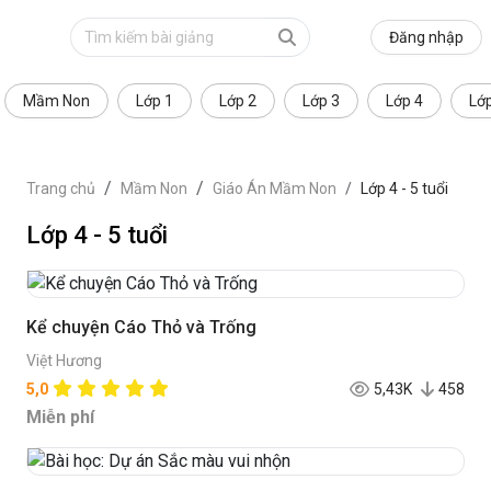
Đăng nhập
Mầm Non
Lớp 1
Lớp 2
Lớp 3
Lớp 4
Lớ
Trang chủ
Mầm Non
Giáo Án Mầm Non
Lớp 4 - 5 tuổi
Lớp 4 - 5 tuổi
Kể chuyện Cáo Thỏ và Trống
Việt Hương
5,0
5,43K
458
Miễn phí