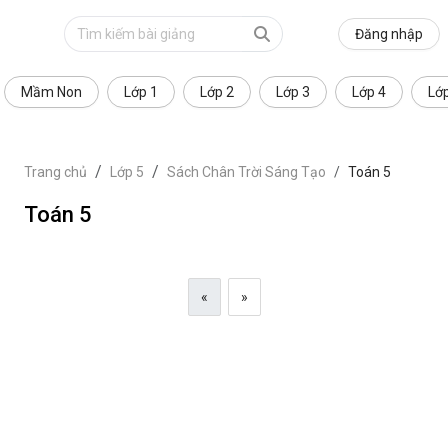
Đăng nhập
Mầm Non
Lớp 1
Lớp 2
Lớp 3
Lớp 4
Lớ
Trang chủ
Lớp 5
Sách Chân Trời Sáng Tạo
Toán 5
Toán 5
«
»