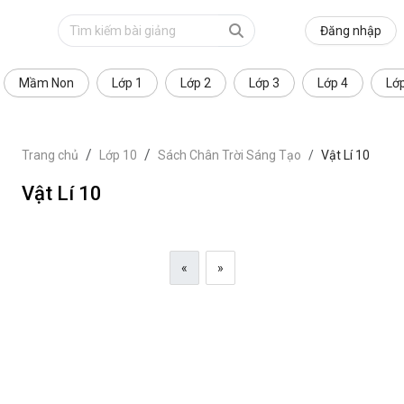
Đăng nhập
Mầm Non
Lớp 1
Lớp 2
Lớp 3
Lớp 4
Lớ
Trang chủ
Lớp 10
Sách Chân Trời Sáng Tạo
Vật Lí 10
Vật Lí 10
«
»