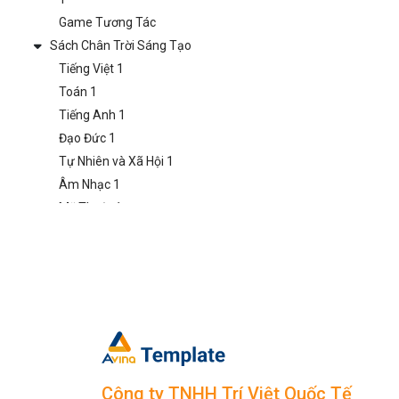
Game Tương Tác
Sách Chân Trời Sáng Tạo
Tiếng Việt 1
Toán 1
Tiếng Anh 1
Đạo Đức 1
Tự Nhiên và Xã Hội 1
Âm Nhạc 1
Mỹ Thuật 1
Hoạt Động Trải Nghiệm
1
Game Tương Tác
Lớp 2
Sách Kết Nối Tri Thức
Tiếng Việt 2
Toán 2
Tiếng Anh 2
Công ty TNHH Trí Việt Quốc Tế