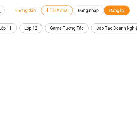
Hướng dẫn
Tải Avina
Đăng nhập
Đăng ký
Lớp 11
Lớp 12
Game Tương Tác
Đào Tạo Doanh Nghi