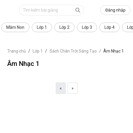
Đăng nhập
Mầm Non
Lớp 1
Lớp 2
Lớp 3
Lớp 4
Lớ
Trang chủ
Lớp 1
Sách Chân Trời Sáng Tạo
Âm Nhạc 1
Âm Nhạc 1
«
»