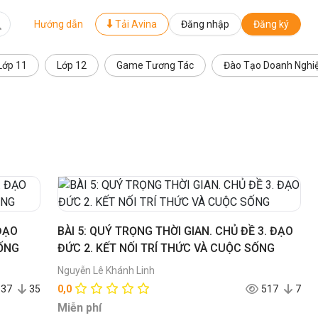
Hướng dẫn
Tải Avina
Đăng nhập
Đăng ký
Lớp 11
Lớp 12
Game Tương Tác
Đào Tạo Doanh Nghi
 ĐẠO
BÀI 5: QUÝ TRỌNG THỜI GIAN. CHỦ ĐỀ 3. ĐẠO
SỐNG
ĐỨC 2. KẾT NỐI TRÍ THỨC VÀ CUỘC SỐNG
Nguyễn Lê Khánh Linh
537
35
0,0
517
7
Miễn phí