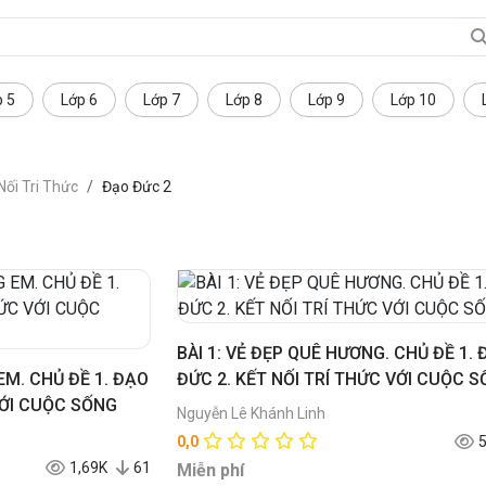
p 5
Lớp 6
Lớp 7
Lớp 8
Lớp 9
Lớp 10
Nối Tri Thức
Đạo Đức 2
BÀI 1: VẺ ĐẸP QUÊ HƯƠNG. CHỦ ĐỀ 1.
EM. CHỦ ĐỀ 1. ĐẠO
ĐỨC 2. KẾT NỐI TRÍ THỨC VỚI CUỘC 
VỚI CUỘC SỐNG
Nguyễn Lê Khánh Linh
0,0
1,69K
61
Miễn phí