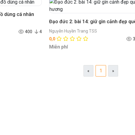
đồ dùng cá nhân
Nguyễn Huyền Trang TSS
400
4
0,0
Miễn phí
1
«
»