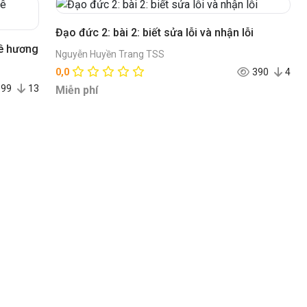
Đạo đức 2: bài 2: biết sửa lỗi và nhận lỗi
Đạo đức 2: bài 14: giữ gìn cảnh đẹp quê hương
Nguyễn Huyền Trang TSS
0,0
390
4
399
13
Miễn phí