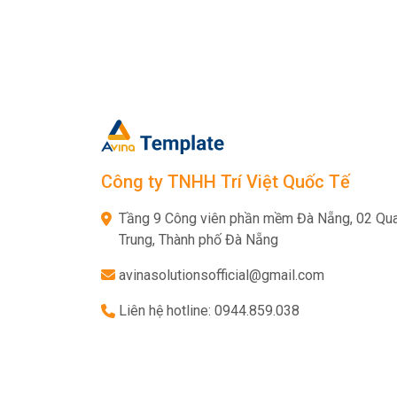
Đạo Đức 2
Tự Nhiên và Xã Hội 2
Âm Nhạc 2
Mỹ Thuật 2
Hoạt Động Trải Nghiệm
2
Game Tương Tác
Sách Cánh Diều
Công ty TNHH Trí Việt Quốc Tế
Tiếng Việt 2
Toán 2
Tầng 9 Công viên phần mềm Đà Nẵng, 02 Qu
Trung, Thành phố Đà Nẵng
Tiếng Anh 2
Đạo Đức 2
avinasolutionsofficial@gmail.com
Tự Nhiên và Xã Hội 2
Âm Nhạc 2
Liên hệ hotline: 0944.859.038
Mỹ Thuật 2
Hoạt Động Trải Nghiệm
2