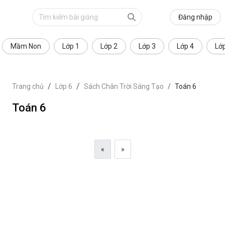
Đăng nhập
Mầm Non
Lớp 1
Lớp 2
Lớp 3
Lớp 4
Lớ
Trang chủ
Lớp 6
Sách Chân Trời Sáng Tạo
Toán 6
Toán 6
«
»