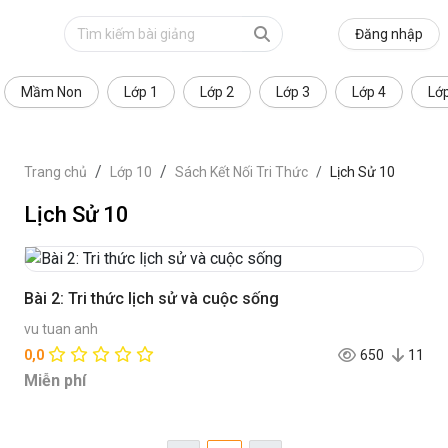
Đăng nhập
Mầm Non
Lớp 1
Lớp 2
Lớp 3
Lớp 4
Lớ
Trang chủ
Lớp 10
Sách Kết Nối Tri Thức
Lịch Sử 10
Lịch Sử 10
Bài 2: Tri thức lịch sử và cuộc sống
vu tuan anh
0,0
650
11
Miễn phí