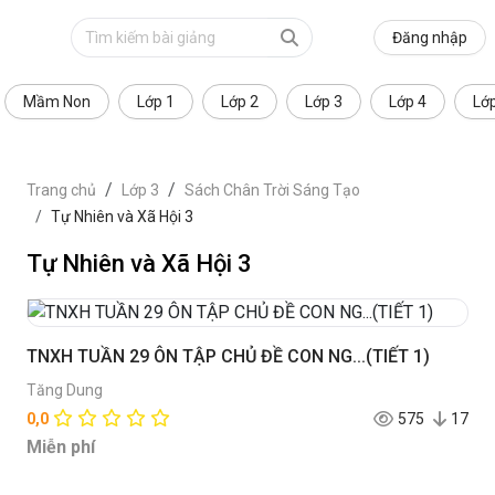
Đăng nhập
Mầm Non
Lớp 1
Lớp 2
Lớp 3
Lớp 4
Lớ
Trang chủ
Lớp 3
Sách Chân Trời Sáng Tạo
Tự Nhiên và Xã Hội 3
Tự Nhiên và Xã Hội 3
TNXH TUẦN 29 ÔN TẬP CHỦ ĐỀ CON NG...(TIẾT 1)
Tăng Dung
0,0
575
17
Miễn phí