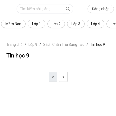
Đăng nhập
Mầm Non
Lớp 1
Lớp 2
Lớp 3
Lớp 4
Lớ
Trang chủ
Lớp 9
Sách Chân Trời Sáng Tạo
Tin học 9
Tin học 9
«
»