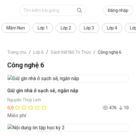
Đăng nhập
Mầm Non
Lớp 1
Lớp 2
Lớp 3
Lớp 4
Lớ
Trang chủ
Lớp 6
Sách Kết Nối Tri Thức
Công nghệ 6
Công nghệ 6
Giữ gìn nhà ở sạch sẽ, ngăn nắp
Nguyễn Thùy Linh
0,0
476
10
Miễn phí