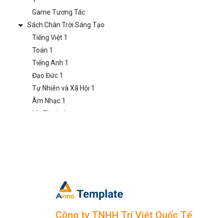
Game Tương Tác
Sách Chân Trời Sáng Tạo
Tiếng Việt 1
Toán 1
Tiếng Anh 1
Đạo Đức 1
Tự Nhiên và Xã Hội 1
Âm Nhạc 1
Mỹ Thuật 1
Hoạt Động Trải Nghiệm
1
Game Tương Tác
Lớp 2
Sách Kết Nối Tri Thức
Tiếng Việt 2
Toán 2
Tiếng Anh 2
Công ty TNHH Trí Việt Quốc Tế