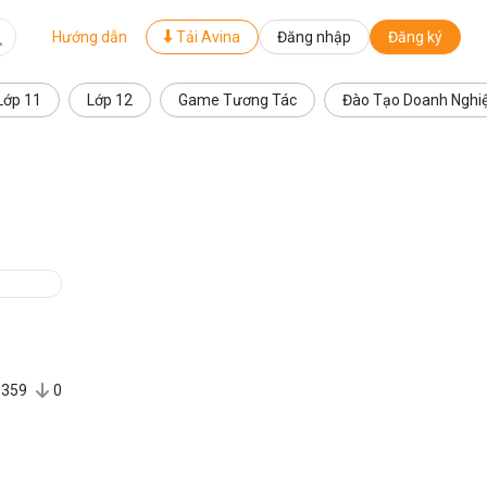
Hướng dẫn
Tải Avina
Đăng nhập
Đăng ký
Lớp 11
Lớp 12
Game Tương Tác
Đào Tạo Doanh Nghi
359
0