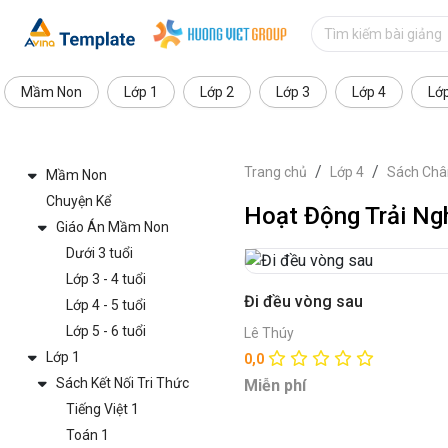
Mầm Non
Lớp 1
Lớp 2
Lớp 3
Lớp 4
Lớ
Trang chủ
Lớp 4
Sách Châ
Mầm Non
Chuyện Kể
Hoạt Động Trải Ng
Giáo Án Mầm Non
Dưới 3 tuổi
Lớp 3 - 4 tuổi
Đi đều vòng sau
Lớp 4 - 5 tuổi
Lớp 5 - 6 tuổi
Lê Thúy
Lớp 1
0,0
Sách Kết Nối Tri Thức
Miễn phí
Tiếng Việt 1
Toán 1