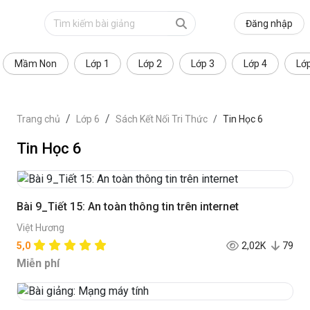
Đăng nhập
Mầm Non
Lớp 1
Lớp 2
Lớp 3
Lớp 4
Lớ
Trang chủ
Lớp 6
Sách Kết Nối Tri Thức
Tin Học 6
Tin Học 6
Bài 9_Tiết 15: An toàn thông tin trên internet
Việt Hương
5,0
2,02K
79
Miễn phí