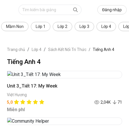
Đăng nhập
Mầm Non
Lớp 1
Lớp 2
Lớp 3
Lớp 4
Lớ
Trang chủ
Lớp 4
Sách Kết Nối Tri Thức
Tiếng Anh 4
Tiếng Anh 4
Unit 3_Tiết 17: My Week
Việt Hương
5,0
2,04K
71
Miễn phí