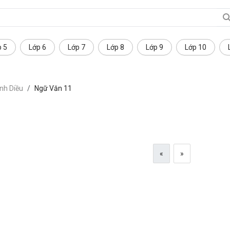
p 5
Lớp 6
Lớp 7
Lớp 8
Lớp 9
Lớp 10
nh Diều
Ngữ Văn 11
«
»