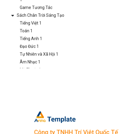
Game Tương Tác
Sách Chân Trời Sáng Tạo
Tiếng Việt 1
Toán 1
Tiếng Anh 1
Đạo Đức 1
Tự Nhiên và Xã Hội 1
Âm Nhạc 1
Mỹ Thuật 1
Hoạt Động Trải Nghiệm
1
Game Tương Tác
Lớp 2
Sách Kết Nối Tri Thức
Tiếng Việt 2
Toán 2
Tiếng Anh 2
Công ty TNHH Trí Việt Quốc Tế