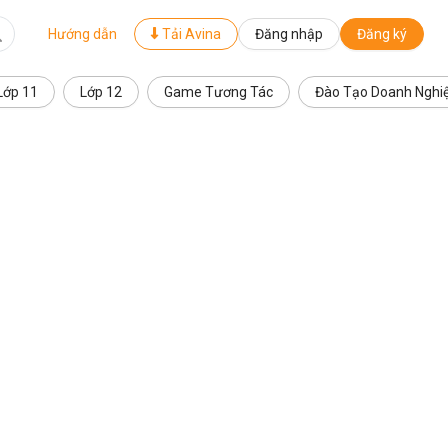
Hướng dẫn
Tải Avina
Đăng nhập
Đăng ký
Lớp 11
Lớp 12
Game Tương Tác
Đào Tạo Doanh Nghi