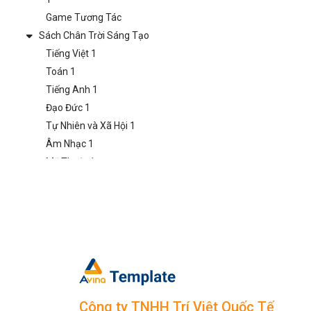
Game Tương Tác
Sách Chân Trời Sáng Tạo
Tiếng Việt 1
Toán 1
Tiếng Anh 1
Đạo Đức 1
Tự Nhiên và Xã Hội 1
Âm Nhạc 1
Mỹ Thuật 1
Hoạt Động Trải Nghiệm
1
Game Tương Tác
Lớp 2
Sách Kết Nối Tri Thức
Tiếng Việt 2
Toán 2
Tiếng Anh 2
Công ty TNHH Trí Việt Quốc Tế