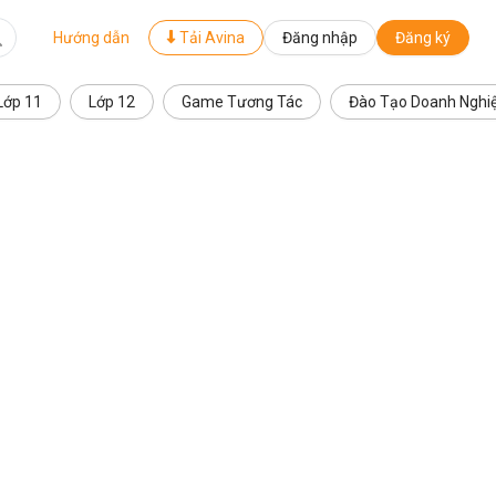
Hướng dẫn
Tải Avina
Đăng nhập
Đăng ký
Lớp 11
Lớp 12
Game Tương Tác
Đào Tạo Doanh Nghi