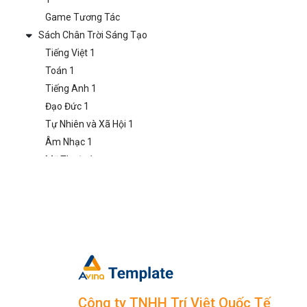
Game Tương Tác
Sách Chân Trời Sáng Tạo
Tiếng Việt 1
Toán 1
Tiếng Anh 1
Đạo Đức 1
Tự Nhiên và Xã Hội 1
Âm Nhạc 1
Mỹ Thuật 1
Hoạt Động Trải Nghiệm
1
Game Tương Tác
Lớp 2
Sách Kết Nối Tri Thức
Tiếng Việt 2
Toán 2
Tiếng Anh 2
Công ty TNHH Trí Việt Quốc Tế