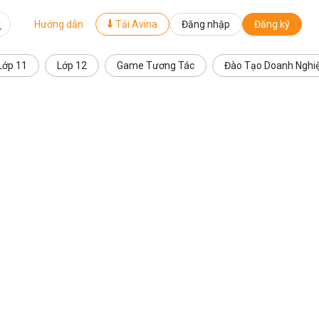
Hướng dẫn
Tải Avina
Đăng nhập
Đăng ký
Lớp 11
Lớp 12
Game Tương Tác
Đào Tạo Doanh Nghi