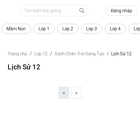
Đăng nhập
Mầm Non
Lớp 1
Lớp 2
Lớp 3
Lớp 4
Lớ
Trang chủ
Lớp 12
Sách Chân Trời Sáng Tạo
Lịch Sử 12
Lịch Sử 12
«
»