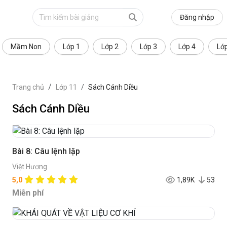
Đăng nhập
Mầm Non
Lớp 1
Lớp 2
Lớp 3
Lớp 4
Lớ
Trang chủ
Lớp 11
Sách Cánh Diều
Sách Cánh Diều
Bài 8: Câu lệnh lặp
Việt Hương
5,0
1,89K
53
Miễn phí