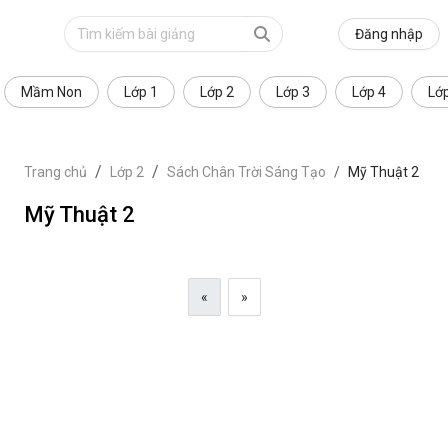
Đăng nhập
Mầm Non
Lớp 1
Lớp 2
Lớp 3
Lớp 4
Lớ
Trang chủ
Lớp 2
Sách Chân Trời Sáng Tạo
Mỹ Thuật 2
Mỹ Thuật 2
«
»