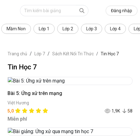
Đăng nhập
Mầm Non
Lớp 1
Lớp 2
Lớp 3
Lớp 4
Lớ
Trang chủ
Lớp 7
Sách Kết Nối Tri Thức
Tin Học 7
Tin Học 7
Bài 5: Ứng xử trên mạng
Việt Hương
5,0
1,9K
58
Miễn phí