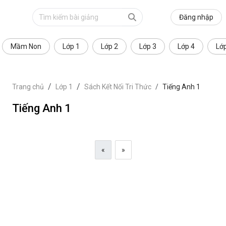
Đăng nhập
Mầm Non
Lớp 1
Lớp 2
Lớp 3
Lớp 4
Lớ
Trang chủ
Lớp 1
Sách Kết Nối Tri Thức
Tiếng Anh 1
Tiếng Anh 1
«
»