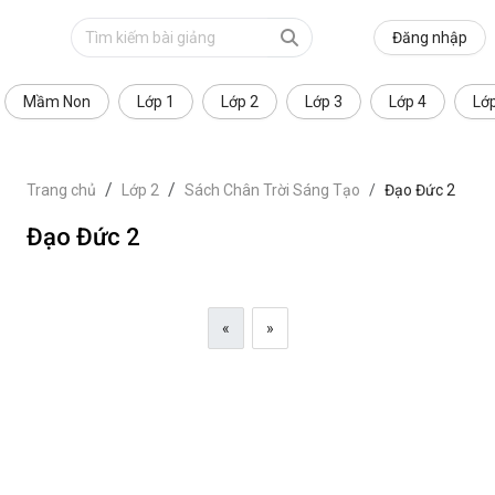
Đăng nhập
Mầm Non
Lớp 1
Lớp 2
Lớp 3
Lớp 4
Lớ
Trang chủ
Lớp 2
Sách Chân Trời Sáng Tạo
Đạo Đức 2
Đạo Đức 2
«
»