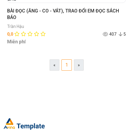
BÀI ĐỌC (ĂNG - CO - VÁT), TRAO ĐỔI EM ĐỌC SÁCH
BÁO
Trần Hậu
0,0
407
5
Miễn phí
1
«
»