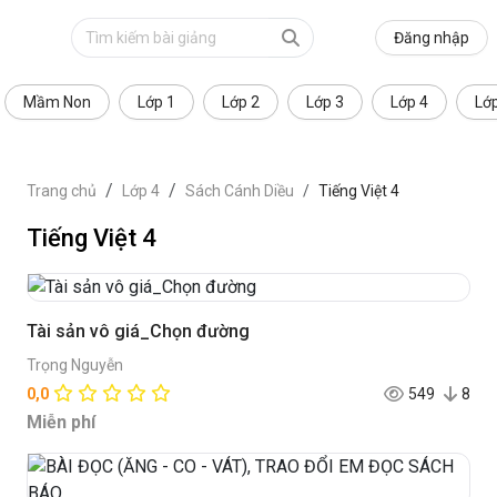
Đăng nhập
Mầm Non
Lớp 1
Lớp 2
Lớp 3
Lớp 4
Lớ
Trang chủ
Lớp 4
Sách Cánh Diều
Tiếng Việt 4
Tiếng Việt 4
Tài sản vô giá_Chọn đường
Trọng Nguyễn
0,0
549
8
Miễn phí