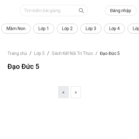
Đăng nhập
Mầm Non
Lớp 1
Lớp 2
Lớp 3
Lớp 4
Lớ
Trang chủ
Lớp 5
Sách Kết Nối Tri Thức
Đạo Đức 5
Đạo Đức 5
«
»