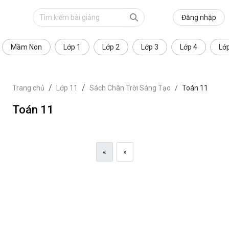
Đăng nhập
Mầm Non
Lớp 1
Lớp 2
Lớp 3
Lớp 4
Lớ
Trang chủ
Lớp 11
Sách Chân Trời Sáng Tạo
Toán 11
Toán 11
«
»