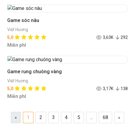
Game sóc nâu
Việt Hương
5,0
3,63K
292
Miễn phí
Game rung chuông vàng
Việt Hương
5,0
3,17K
138
Miễn phí
1
2
3
4
5
...
68
«
»